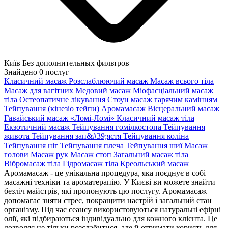
Київ
Без дополнительных фильтров
Знайдено
0
послуг
Класичний масаж
Розслаблюючий масаж
Масаж всього тіла
Масаж для вагітних
Медовий масаж
Міофасціальний масаж
тіла
Остеопатичне лікування
Стоун масаж гарячим камінням
Тейпування (кінезіо тейпи)
Аромамасаж
Вісцеральний масаж
Гавайський масаж «Ломі-Ломі»
Класичний масаж тіла
Екзотичний масаж
Тейпування гомілкостопа
Тейпування
живота
Тейпування зап&#39;ястя
Тейпування коліна
Тейпування ніг
Тейпування плеча
Тейпування шиї
Масаж
голови
Масаж рук
Масаж стоп
Загальний масаж тіла
Вібромасаж тіла
Гідромасаж тіла
Креольський масаж
Аромамасаж - це унікальна процедура, яка поєднує в собі
масажні техніки та ароматерапію. У Києві ви можете знайти
безліч майстрів, які пропонують цю послугу. Аромамасаж
допомагає зняти стрес, покращити настрій і загальний стан
організму. Під час сеансу використовуються натуральні ефірні
олії, які підбираються індивідуально для кожного клієнта. Це
дозволяє не тільки розслабитися, але й отримати користь для