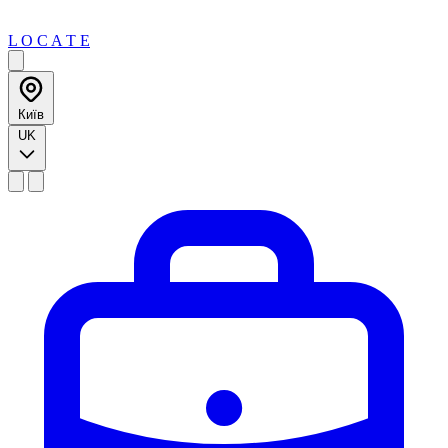
L O C A T E
Київ
UK