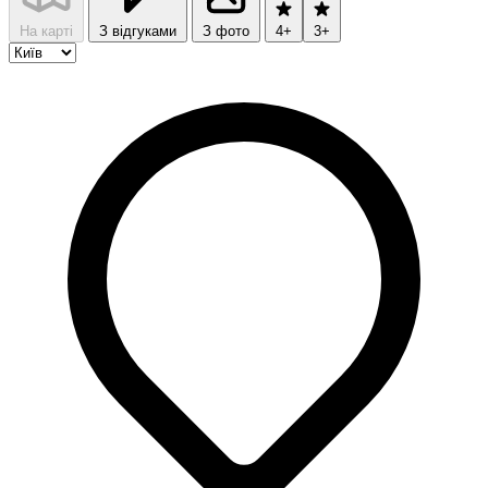
На карті
З відгуками
З фото
4+
3+