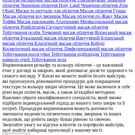
обличчя
Чищення обличчя Holy Land
Чищення обличчя Zein
Obagi
Маски та ритуали для обличчя
Масаж обличчя Гуаша
Масаж обличчя від зморшок
Масаж обличчя по Жаку
Масаж
Тоффа
Масаж равликами Ахатинами
Міофасціальний масаж
обличчя
Реабілітація
Скульптурний масаж обличчя
Тейпування особи
Точковий масаж обличчя
Японський масаж
обличчя
Букальний масаж обличчя
Вакуумний
Іспанський
масаж обличчя
Класичний масаж обличчя
Кобідо
Косметичний масаж обличчя
Лімфодренажний масаж обличчя
Тейпування носогубки
Тейпування підборіддя
Тейпування
навколо очей
Тейпування чола
Вирівнювання рельєфу та кольору обличчя – це важливий
етап у догляді за шкірою, який допомагає досягти здорового та
свіжого вигляду. У Києві ви можете знайти безліч майстрів,
які пропонують різноманітні процедури для покращення
текстури та кольору шкіри обличчя. Це може включати в себе
різні види пілінгів, масок, а також ін'єкційні методики.
Важливо обрати кваліфікованого спеціаліста, який зможе
підібрати індивідуальний підхід до вашого типу шкіри та її
потреб. Процедури вирівнювання можуть допомогти
зменшити видимість пігментних плям, зморшок та інших
недоліків, що робить шкіру більш рівною та сяючою.
Звертайте увагу на відгуки клієнтів та портфоліо майстрів,
щоб знайти найкращі пропозиції у вашому місті.