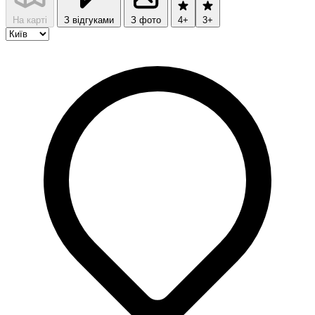
На карті
З відгуками
З фото
4+
3+