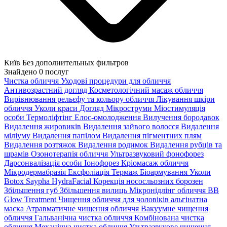
Київ
Без дополнительных фильтров
Знайдено
0
послуг
Чистка обличчя
Уходові процедури для обличчя
Антивозрастний догляд
Косметологічний масаж обличчя
Вирівнювання рельєфу та кольору обличчя
Лікування шкіри
обличчя
Уколи краси
Догляд
Мікроструми
Міостимуляція
особи
Термоліфтінг
Елос-омолодження
Вилучення бородавок
Видалення жировиків
Видалення зайвого волосся
Видалення
міліуму
Видалення папілом
Видалення пігментних плям
Видалення розтяжок
Видалення родимок
Видалення рубців та
шрамів
Озонотерапія обличчя
Ультразвуковий фонофорез
Дарсонвалізація особи
Іонофорез
Кріомасаж обличчя
Мікродермабразія
Ексфоліація
Термаж
Біоармування
Уколи
Botox
Saypha
HydraFacial
Корекція нососльозних борозен
Збільшення губ
Збільшення вилиць
Мікронідлінг обличчя
BB
Glow Treatment
Чищення обличчя для чоловіків
альгінатна
маска
Атравматичне чищення обличчя
Вакуумне чищення
обличчя
Гальванічна чистка обличчя
Комбінована чистка
обличчя
Механічна чистка обличчя
Ультразвукове чищення