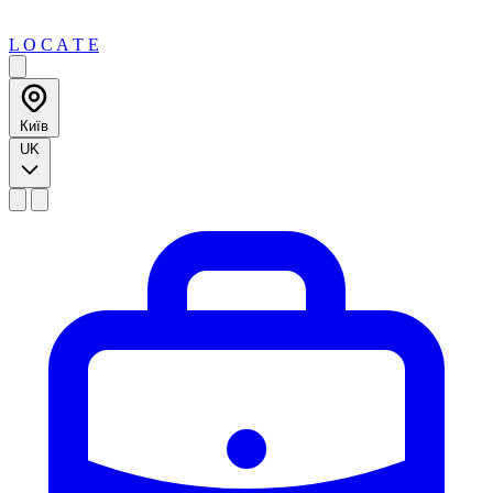
L O C A T E
Київ
UK