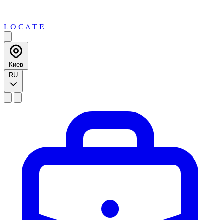
L O C A T E
Киев
RU