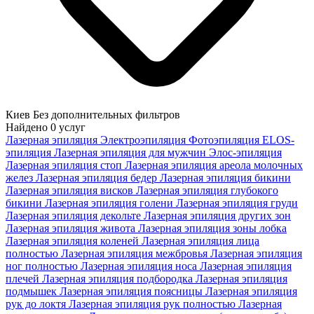
Киев
Без дополнительных фильтров
Найдено
0
услуг
Лазерная эпиляция
Электроэпиляция
Фотоэпиляция
ELOS-
эпиляция
Лазерная эпиляция для мужчин
Элос-эпиляция
Лазерная эпиляция cтоп
Лазерная эпиляция ареола молочных
желез
Лазерная эпиляция бедер
Лазерная эпиляция бикини
Лазерная эпиляция висков
Лазерная эпиляция глубокого
бикини
Лазерная эпиляция голени
Лазерная эпиляция груди
Лазерная эпиляция декольте
Лазерная эпиляция других зон
Лазерная эпиляция живота
Лазерная эпиляция зоны лобка
Лазерная эпиляция коленей
Лазерная эпиляция лица
полностью
Лазерная эпиляция межбровья
Лазерная эпиляция
ног полностью
Лазерная эпиляция носа
Лазерная эпиляция
плечей
Лазерная эпиляция подбородка
Лазерная эпиляция
подмышек
Лазерная эпиляция поясницы
Лазерная эпиляция
рук до локтя
Лазерная эпиляция рук полностью
Лазерная