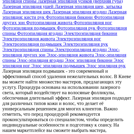
эпиляция спины
Лазерная эпиляция усиков (верхняя губа)
Лазерная эпиляция ушей
Лазерная эпиляция шеи, затылка
Лазерная эпиляция щек
Лазерная эпиляция ягодиц
Лазерная
эпиляция: кисти рук
Фотоэпиляция бикини
Фотоэпиляция
других зон
Фотоэпиляция живота
Фотоэпиляция ног
Фотоэпиляция подмышек
Фотоэпиляция рук
Фотоэпиляция
спины
Фотоэпиляция ягодиц
Электроэпиляция бикини
Электроэпиляция живота
Электроэпиляция ног
Электроэпиляция подмышек
Электроэпиляция рук
Электроэпиляция спины
Электроэпиляция ягодиц
Элос-
эпиляция других зон
Элос-эпиляция живота
Элос-эпиляция
спины
Элос-эпиляция ягодиц
Элос эпиляция бикини
Элос
эпиляция ног
Элос эпиляция подмышек
Элос эпиляция рук
Лазерная эпиляция подмышек - это современный и
эффективный способ удаления нежелательных волос. В Киеве
вы можете найти множество мастеров, предлагающих эту
услугу. Процедура основана на использовании лазерного
света, который воздействует на волосяные фолликулы,
обеспечивая длительный эффект. Лазерная эпиляция подходит
для различных типов кожи и волос, что делает её
универсальным решением для многих клиентов. Важно
отметить, что перед процедурой рекомендуется
проконсультироваться со специалистом, чтобы определить
индивидуальные особенности и подготовку к сеансу. На
нашем маркетплейсе вы сможете выбрать мастера,