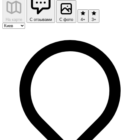
На карте
С отзывами
С фото
4+
3+