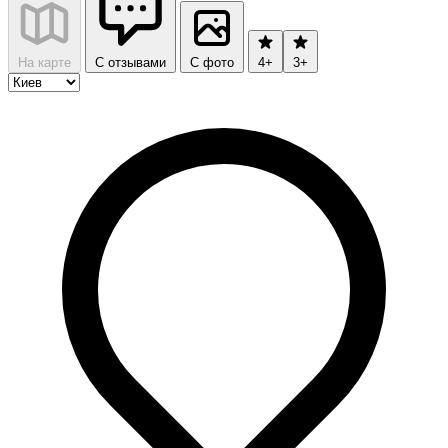
На карте
С отзывами
С фото
4+
3+