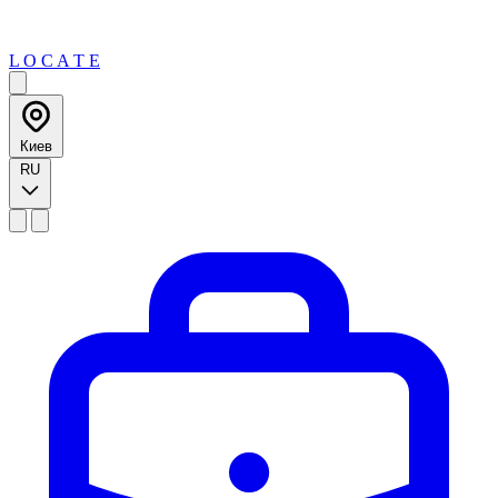
L O C A T E
Киев
RU