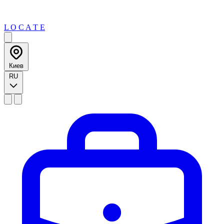
L O C A T E
Киев
RU