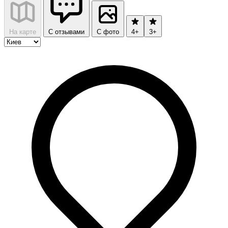
На карте
С отзывами
С фото
4+
3+