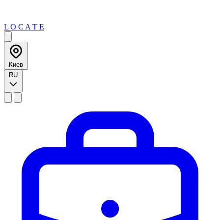
L O C A T E
Киев
RU