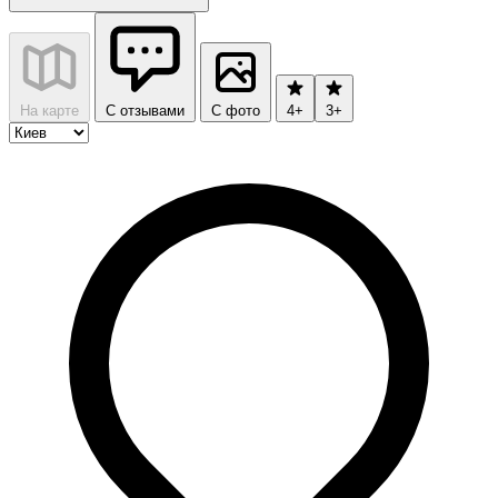
На карте
С отзывами
С фото
4+
3+