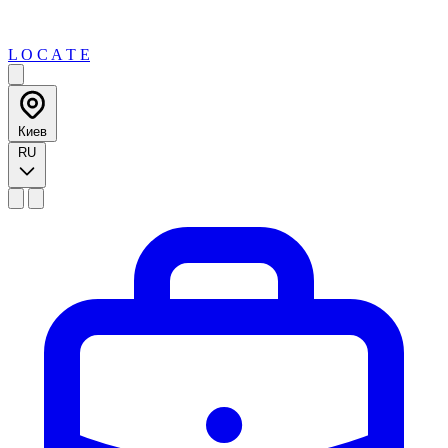
L O C A T E
Киев
RU