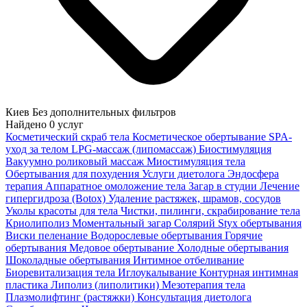
Киев
Без дополнительных фильтров
Найдено
0
услуг
Косметический скраб тела
Косметическое обертывание
SPA-
уход за телом
LPG-массаж (липомассаж)
Биостимуляция
Вакуумно роликовый массаж
Миостимуляция тела
Обертывания для похудения
Услуги диетолога
Эндосфера
терапия
Аппаратное омоложение тела
Загар в студии
Лечение
гипергидроза (Botox)
Удаление растяжек, шрамов, сосудов
Уколы красоты для тела
Чистки, пилинги, скрабирование тела
Криолиполиз
Моментальный загар
Солярий
Styx обертывания
Виски пеленание
Водорослевые обертывания
Горячие
обертывания
Медовое обертывание
Холодные обертывания
Шоколадные обертывания
Интимное отбеливание
Биоревитализация тела
Иглоукалывание
Контурная интимная
пластика
Липолиз (липолитики)
Мезотерапия тела
Плазмолифтинг (растяжки)
Консультация диетолога