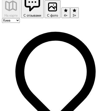
На карте
С отзывами
С фото
4+
3+