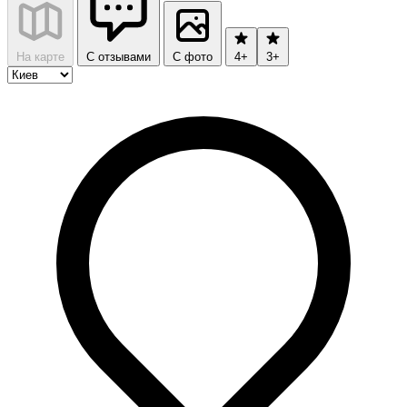
На карте
С отзывами
С фото
4+
3+