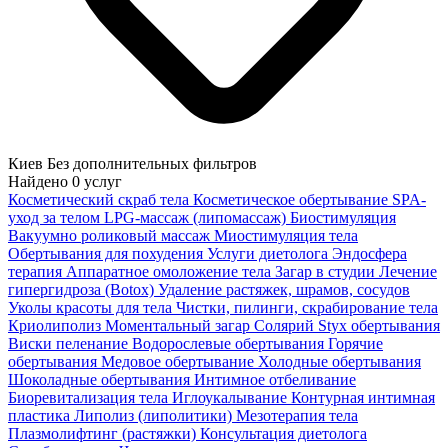
Киев
Без дополнительных фильтров
Найдено
0
услуг
Косметический скраб тела
Косметическое обертывание
SPA-
уход за телом
LPG-массаж (липомассаж)
Биостимуляция
Вакуумно роликовый массаж
Миостимуляция тела
Обертывания для похудения
Услуги диетолога
Эндосфера
терапия
Аппаратное омоложение тела
Загар в студии
Лечение
гипергидроза (Botox)
Удаление растяжек, шрамов, сосудов
Уколы красоты для тела
Чистки, пилинги, скрабирование тела
Криолиполиз
Моментальный загар
Солярий
Styx обертывания
Виски пеленание
Водорослевые обертывания
Горячие
обертывания
Медовое обертывание
Холодные обертывания
Шоколадные обертывания
Интимное отбеливание
Биоревитализация тела
Иглоукалывание
Контурная интимная
пластика
Липолиз (липолитики)
Мезотерапия тела
Плазмолифтинг (растяжки)
Консультация диетолога