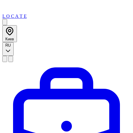
L O C A T E
Киев
RU