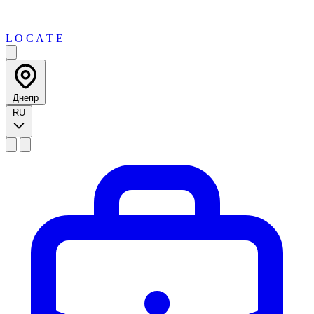
L O C A T E
Днепр
RU