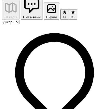
На карте
С отзывами
С фото
4+
3+