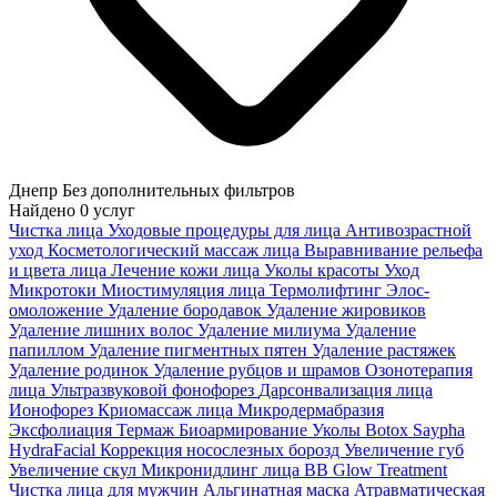
Днепр
Без дополнительных фильтров
Найдено
0
услуг
Чистка лица
Уходовые процедуры для лица
Антивозрастной
уход
Косметологический массаж лица
Выравнивание рельефа
и цвета лица
Лечение кожи лица
Уколы красоты
Уход
Микротоки
Миостимуляция лица
Термолифтинг
Элос-
омоложение
Удаление бородавок
Удаление жировиков
Удаление лишних волос
Удаление милиума
Удаление
папиллом
Удаление пигментных пятен
Удаление растяжек
Удаление родинок
Удаление рубцов и шрамов
Озонотерапия
лица
Ультразвуковой фонофорез
Дарсонвализация лица
Ионофорез
Криомассаж лица
Микродермабразия
Эксфолиация
Термаж
Биоармирование
Уколы Botox
Saypha
HydraFacial
Коррекция носослезных борозд
Увеличение губ
Увеличение скул
Микронидлинг лица
BB Glow Treatment
Чистка лица для мужчин
Альгинатная маска
Атравматическая