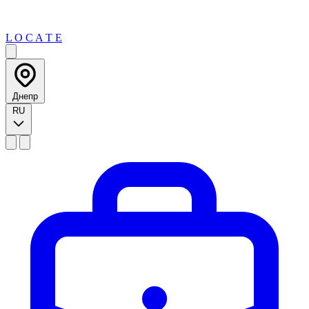
L O C A T E
Днепр
RU