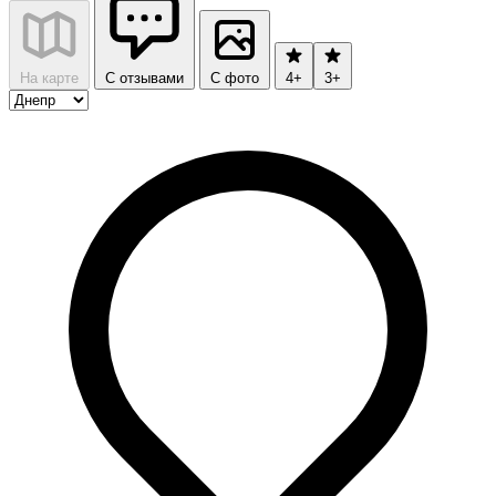
На карте
С отзывами
С фото
4+
3+