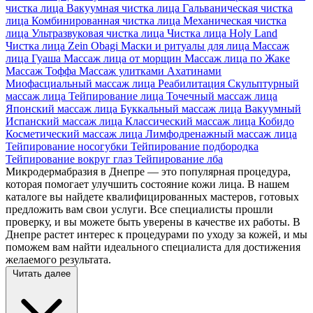
чистка лица
Вакуумная чистка лица
Гальваническая чистка
лица
Комбинированная чистка лица
Механическая чистка
лица
Ультразвуковая чистка лица
Чистка лица Holy Land
Чистка лица Zein Obagi
Маски и ритуалы для лица
Массаж
лица Гуаша
Массаж лица от морщин
Массаж лица по Жаке
Массаж Тоффа
Массаж улитками Ахатинами
Миофасциальный массаж лица
Реабилитация
Скульптурный
массаж лица
Тейпирование лица
Точечный массаж лица
Японский массаж лица
Буккальный массаж лица
Вакуумный
Испанский массаж лица
Классический массаж лица
Кобидо
Косметический массаж лица
Лимфодренажный массаж лица
Тейпирование носогубки
Тейпирование подбородка
Тейпирование вокруг глаз
Тейпирование лба
Микродермабразия в Днепре — это популярная процедура,
которая помогает улучшить состояние кожи лица. В нашем
каталоге вы найдете квалифицированных мастеров, готовых
предложить вам свои услуги. Все специалисты прошли
проверку, и вы можете быть уверены в качестве их работы. В
Днепре растет интерес к процедурами по уходу за кожей, и мы
поможем вам найти идеального специалиста для достижения
желаемого результата.
Читать далее