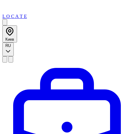
L O C A T E
Киев
RU