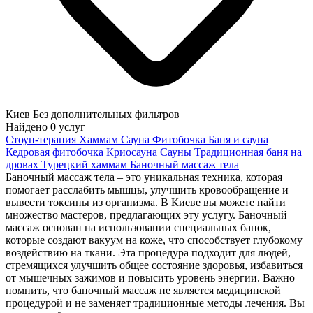
Киев
Без дополнительных фильтров
Найдено
0
услуг
Стоун-терапия
Хаммам
Сауна
Фитобочка
Баня и сауна
Кедровая фитобочка
Криосауна
Сауны
Традиционная баня на
дровах
Турецкий хаммам
Баночный массаж тела
Баночный массаж тела – это уникальная техника, которая
помогает расслабить мышцы, улучшить кровообращение и
вывести токсины из организма. В Киеве вы можете найти
множество мастеров, предлагающих эту услугу. Баночный
массаж основан на использовании специальных банок,
которые создают вакуум на коже, что способствует глубокому
воздействию на ткани. Эта процедура подходит для людей,
стремящихся улучшить общее состояние здоровья, избавиться
от мышечных зажимов и повысить уровень энергии. Важно
помнить, что баночный массаж не является медицинской
процедурой и не заменяет традиционные методы лечения. Вы