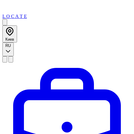
L O C A T E
Киев
RU