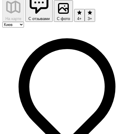
На карте
С отзывами
С фото
4+
3+