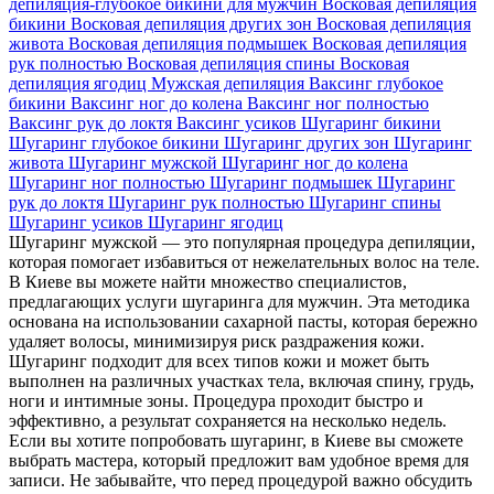
депиляция-глубокое бикини для мужчин
Восковая депиляция
бикини
Восковая депиляция других зон
Восковая депиляция
живота
Восковая депиляция подмышек
Восковая депиляция
рук полностью
Восковая депиляция спины
Восковая
депиляция ягодиц
Мужская депиляция
Ваксинг глубокое
бикини
Ваксинг ног до колена
Ваксинг ног полностью
Ваксинг рук до локтя
Ваксинг усиков
Шугаринг бикини
Шугаринг глубокое бикини
Шугаринг других зон
Шугаринг
живота
Шугаринг мужской
Шугаринг ног до колена
Шугаринг ног полностью
Шугаринг подмышек
Шугаринг
рук до локтя
Шугаринг рук полностью
Шугаринг спины
Шугаринг усиков
Шугаринг ягодиц
Шугаринг мужской — это популярная процедура депиляции,
которая помогает избавиться от нежелательных волос на теле.
В Киеве вы можете найти множество специалистов,
предлагающих услуги шугаринга для мужчин. Эта методика
основана на использовании сахарной пасты, которая бережно
удаляет волосы, минимизируя риск раздражения кожи.
Шугаринг подходит для всех типов кожи и может быть
выполнен на различных участках тела, включая спину, грудь,
ноги и интимные зоны. Процедура проходит быстро и
эффективно, а результат сохраняется на несколько недель.
Если вы хотите попробовать шугаринг, в Киеве вы сможете
выбрать мастера, который предложит вам удобное время для
записи. Не забывайте, что перед процедурой важно обсудить