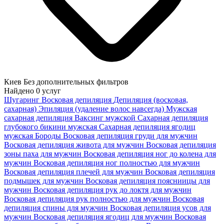
Киев
Без дополнительных фильтров
Найдено
0
услуг
Шугаринг
Восковая депиляция
Депиляция (восковая,
сахарная)
Эпиляция (удаление волос навсегда)
Мужская
сахарная депиляция
Ваксинг мужской
Сахарная депиляция
глубокого бикини мужская
Сахарная депиляция ягодиц
мужская
Бороды
Восковая депиляция груди для мужчин
Восковая депиляция живота для мужчин
Восковая депиляция
зоны паха для мужчин
Восковая депиляция ног до колена для
мужчин
Восковая депиляция ног полностью для мужчин
Восковая депиляция плечей для мужчин
Восковая депиляция
подмышек для мужчин
Восковая депиляция поясниицы для
мужчин
Восковая депиляция рук до локтя для мужчин
Восковая депиляция рук полностью для мужчин
Восковая
депиляция спины для мужчин
Восковая депиляция усов для
мужчин
Восковая депиляция ягодиц для мужчин
Восковая