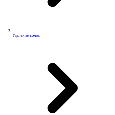
Удаление волос