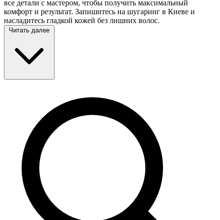
все детали с мастером, чтобы получить максимальный
комфорт и результат. Запишитесь на шугаринг в Киеве и
насладитесь гладкой кожей без лишних волос.
Читать далее