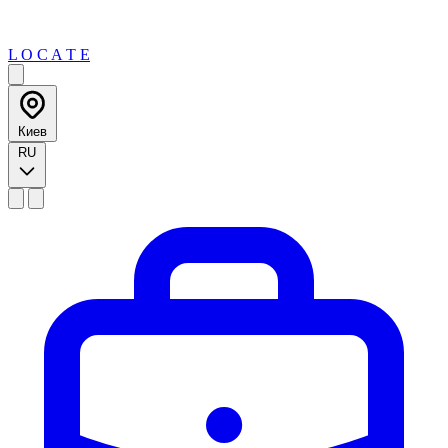
L O C A T E
Киев
RU