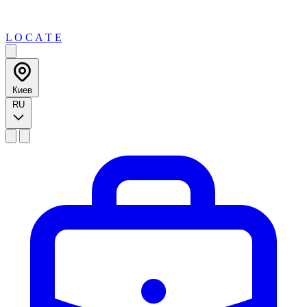
L O C A T E
Киев
RU