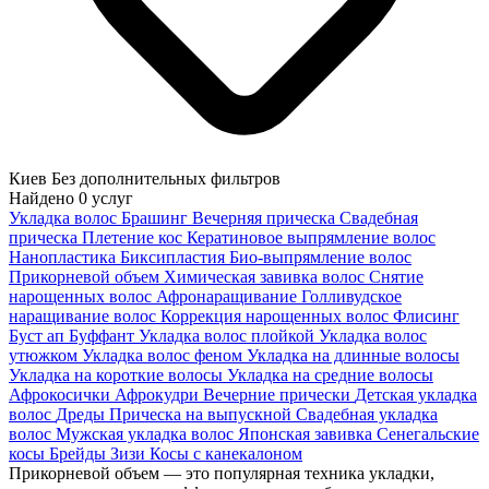
Киев
Без дополнительных фильтров
Найдено
0
услуг
Укладка волос
Брашинг
Вечерняя прическа
Свадебная
прическа
Плетение кос
Кератиновое выпрямление волос
Нанопластика
Биксипластия
Био-выпрямление волос
Прикорневой объем
Химическая завивка волос
Снятие
нарощенных волос
Афронаращивание
Голливудское
наращивание волос
Коррекция нарощенных волос
Флисинг
Буст ап
Буффант
Укладка волос плойкой
Укладка волос
утюжком
Укладка волос феном
Укладка на длинные волосы
Укладка на короткие волосы
Укладка на средние волосы
Афрокосички
Афрокудри
Вечерние прически
Детская укладка
волос
Дреды
Прическа на выпускной
Свадебная укладка
волос
Мужская укладка волос
Японская завивка
Сенегальские
косы
Брейды
Зизи
Косы с канекалоном
Прикорневой объем — это популярная техника укладки,