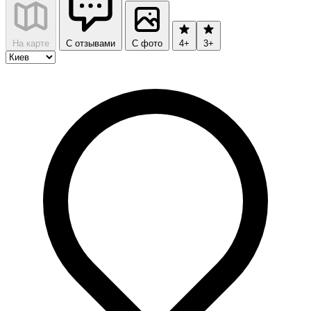
На карте
С отзывами
С фото
4+
3+