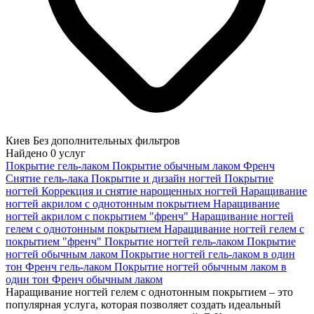
Киев
Без дополнительных фильтров
Найдено
0
услуг
Покрытие гель-лаком
Покрытие обычным лаком
Френч
Снятие гель-лака
Покрытие и дизайн ногтей
Покрытие
ногтей
Коррекция и снятие нарощенных ногтей
Наращивание
ногтей акрилом с однотонным покрытием
Наращивание
ногтей акрилом с покрытием "френч"
Наращивание ногтей
гелем с однотонным покрытием
Наращивание ногтей гелем с
покрытием "френч"
Покрытие ногтей гель-лаком
Покрытие
ногтей обычным лаком
Покрытие ногтей гель-лаком в один
тон
Френч гель-лаком
Покрытие ногтей обычным лаком в
один тон
Френч обычным лаком
Наращивание ногтей гелем с однотонным покрытием – это
популярная услуга, которая позволяет создать идеальный