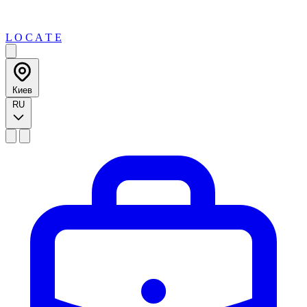
L O C A T E
Киев
RU