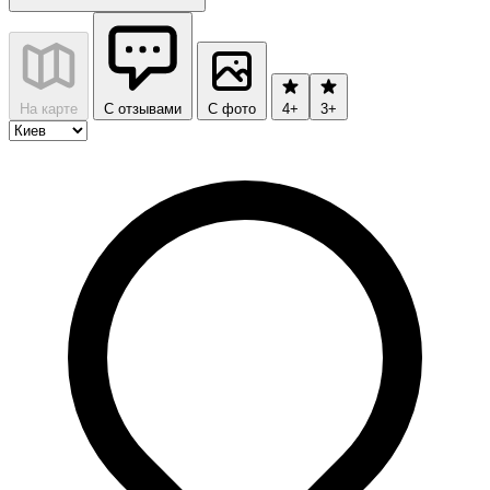
На карте
С отзывами
С фото
4+
3+