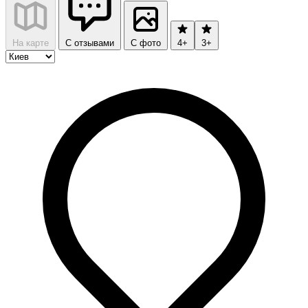
На карте
С отзывами
С фото
4+
3+