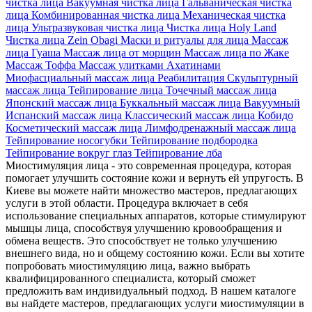
чистка лица
Вакуумная чистка лица
Гальваническая чистка
лица
Комбинированная чистка лица
Механическая чистка
лица
Ультразвуковая чистка лица
Чистка лица Holy Land
Чистка лица Zein Obagi
Маски и ритуалы для лица
Массаж
лица Гуаша
Массаж лица от морщин
Массаж лица по Жаке
Массаж Тоффа
Массаж улитками Ахатинами
Миофасциальный массаж лица
Реабилитация
Скульптурный
массаж лица
Тейпирование лица
Точечный массаж лица
Японский массаж лица
Буккальный массаж лица
Вакуумный
Испанский массаж лица
Классический массаж лица
Кобидо
Косметический массаж лица
Лимфодренажный массаж лица
Тейпирование носогубки
Тейпирование подбородка
Тейпирование вокруг глаз
Тейпирование лба
Миостимуляция лица - это современная процедура, которая
помогает улучшить состояние кожи и вернуть ей упругость. В
Киеве вы можете найти множество мастеров, предлагающих
услуги в этой области. Процедура включает в себя
использование специальных аппаратов, которые стимулируют
мышцы лица, способствуя улучшению кровообращения и
обмена веществ. Это способствует не только улучшению
внешнего вида, но и общему состоянию кожи. Если вы хотите
попробовать миостимуляцию лица, важно выбрать
квалифицированного специалиста, который сможет
предложить вам индивидуальный подход. В нашем каталоге
вы найдете мастеров, предлагающих услуги миостимуляции в