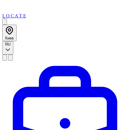
L O C A T E
Киев
RU