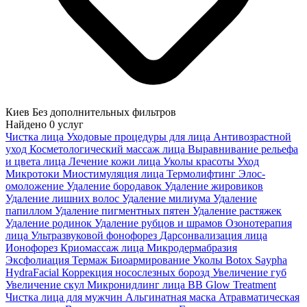
Киев
Без дополнительных фильтров
Найдено
0
услуг
Чистка лица
Уходовые процедуры для лица
Антивозрастной
уход
Косметологический массаж лица
Выравнивание рельефа
и цвета лица
Лечение кожи лица
Уколы красоты
Уход
Микротоки
Миостимуляция лица
Термолифтинг
Элос-
омоложение
Удаление бородавок
Удаление жировиков
Удаление лишних волос
Удаление милиума
Удаление
папиллом
Удаление пигментных пятен
Удаление растяжек
Удаление родинок
Удаление рубцов и шрамов
Озонотерапия
лица
Ультразвуковой фонофорез
Дарсонвализация лица
Ионофорез
Криомассаж лица
Микродермабразия
Эксфолиация
Термаж
Биоармирование
Уколы Botox
Saypha
HydraFacial
Коррекция носослезных борозд
Увеличение губ
Увеличение скул
Микронидлинг лица
BB Glow Treatment
Чистка лица для мужчин
Альгинатная маска
Атравматическая