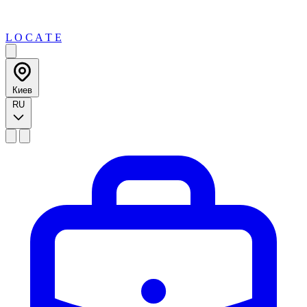
L O C A T E
Киев
RU