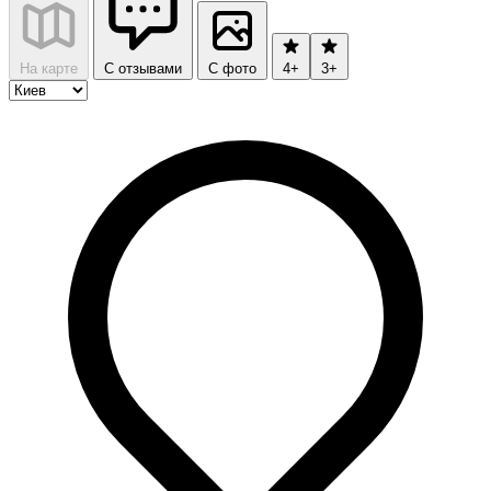
На карте
С отзывами
С фото
4+
3+