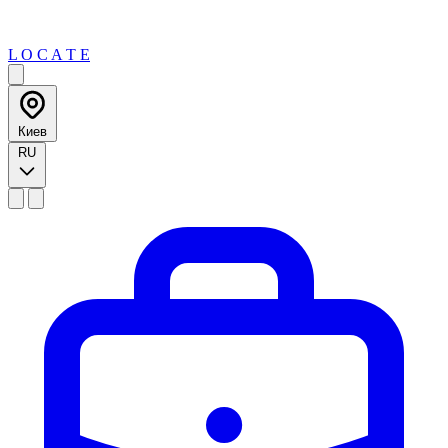
L O C A T E
Киев
RU