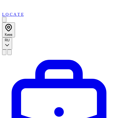
L O C A T E
Киев
RU