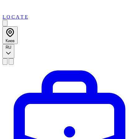
L O C A T E
Киев
RU