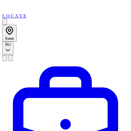
L O C A T E
Киев
RU