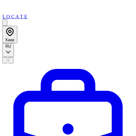
L O C A T E
Киев
RU