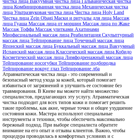
чистка лица
Вакуумная чистка лица
Гальваническая чистка
лица
Комбинированная чистка лица
Механическая чистка
лица
Ультразвуковая чистка лица
Чистка лица Holy Land
Чистка лица Zein Obagi
Маски и ритуалы для лица
Массаж
лица Гуаша
Массаж лица от морщин
Массаж лица по Жаке
Массаж Тоффа
Массаж улитками Ахатинами
Миофасциальный массаж лица
Реабилитация
Скульптурный
массаж лица
Тейпирование лица
Точечный массаж лица
Японский массаж лица
Буккальный массаж лица
Вакуумный
Испанский массаж лица
Классический массаж лица
Кобидо
Косметический массаж лица
Лимфодренажный массаж лица
Тейпирование носогубки
Тейпирование подбородка
Тейпирование вокруг глаз
Тейпирование лба
Атравматическая чистка лица - это современный и
безопасный метод ухода за кожей, который помогает
избавиться от загрязнений и улучшить ее состояние без
травмирования. В Киеве вы можете найти множество
специалистов, предлагающих эту услугу. Атравматическая
чистка подходит для всех типов кожи и помогает решить
такие проблемы, как акне, черные точки и общее ухудшение
состояния кожи. Мастера используют специальные
инструменты и техники, чтобы обеспечить максимально
бережный подход. При выборе специалиста обратите
внимание на его опыт и отзывы клиентов. Важно, чтобы
процедура проводилась в комфортных условиях и с