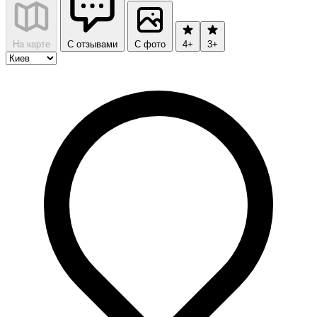
На карте
С отзывами
С фото
4+
3+