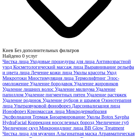
Киев
Без дополнительных фильтров
Найдено
0
услуг
Чистка лица
Уходовые процедуры для лица
Антивозрастной
уход
Косметологический массаж лица
Выравнивание рельефа
и цвета лица
Лечение кожи лица
Уколы красоты
Уход
Микротоки
Миостимуляция лица
Термолифтинг
Элос-
омоложение
Удаление бородавок
Удаление жировиков
Удаление лишних волос
Удаление милиума
Удаление
папиллом
Удаление пигментных пятен
Удаление растяжек
Удаление родинок
Удаление рубцов и шрамов
Озонотерапия
лица
Ультразвуковой фонофорез
Дарсонвализация лица
Ионофорез
Криомассаж лица
Микродермабразия
Эксфолиация
Термаж
Биоармирование
Уколы Botox
Saypha
HydraFacial
Коррекция носослезных борозд
Увеличение губ
Увеличение скул
Микронидлинг лица
BB Glow Treatment
Чистка лица для мужчин
Альгинатная маска
Атравматическая