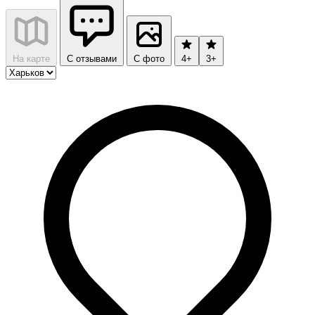
На карте
С отзывами
С фото
4+
3+