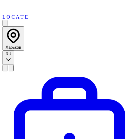
L O C A T E
Харьков
RU