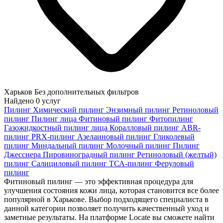
Харьков
Без дополнительных фильтров
Найдено
0
услуг
Пилинг
Химический пилинг
Энзимный пилинг
Ретиноловый
пилинг
Пилинг лица
Фитиновый пилинг
Фитопилинг
Газожидкостный пилинг лица
Коралловый пилинг
ABR-
пилинг
PRX-пилинг
Азелаиновый пилинг
Гликолевый
пилинг
Миндальный пилинг
Молочный пилинг
Пилинг
Джесснера
Пировиноградный пилинг
Ретиноловый (желтый)
пилинг
Салициловый пилинг
ТСА-пилинг
Феруловый
пилинг
Фитиновый пилинг — это эффективная процедура для
улучшения состояния кожи лица, которая становится все более
популярной в Харькове. Выбор подходящего специалиста в
данной категории позволяет получить качественный уход и
заметные результаты. На платформе Locate вы сможете найти