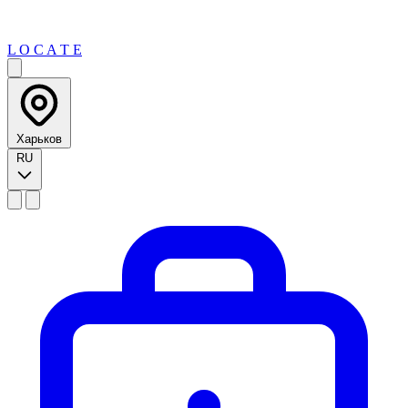
L O C A T E
Харьков
RU