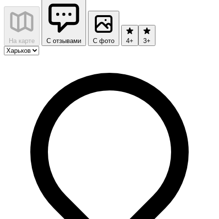
На карте
С отзывами
С фото
4+
3+